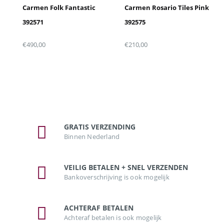
Carmen Folk Fantastic
Carmen Rosario Tiles Pink
392571
392575
Snel bekijken
Snel bekijken
€
490,00
€
210,00
GRATIS VERZENDING
Binnen Nederland
VEILIG BETALEN + SNEL VERZENDEN
Bankoverschrijving is ook mogelijk
ACHTERAF BETALEN
Achteraf betalen is ook mogelijk