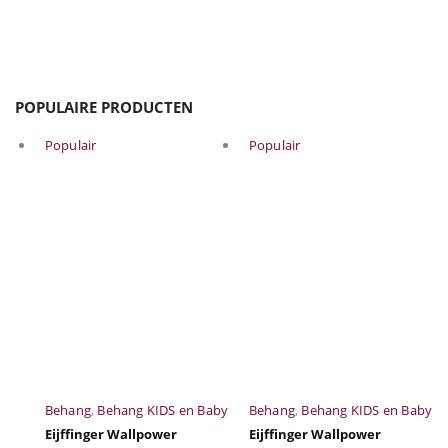
€42,50.
€34,00.
€42,50.
€34,00.
POPULAIRE PRODUCTEN
Populair
Populair
Behang
,
Behang KIDS en Baby
Behang
,
Behang KIDS en Baby
Eijffinger Wallpower
Eijffinger Wallpower