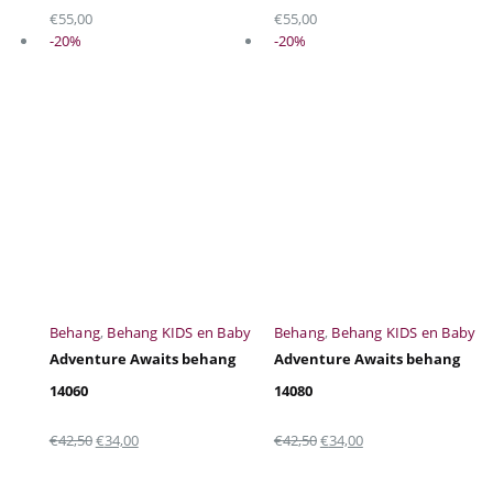
€
55,00
€
55,00
Snel bekijken
Snel bekijken
-20%
-20%
Behang
,
Behang KIDS en Baby
Behang
,
Behang KIDS en Baby
Adventure Awaits behang
Adventure Awaits behang
14060
14080
Oorspronkelijke
Huidige
Oorspronkelijke
Huidige
€
42,50
€
34,00
€
42,50
€
34,00
prijs
prijs
prijs
prijs
Snel bekijken
Snel bekijken
was:
is:
was:
is: